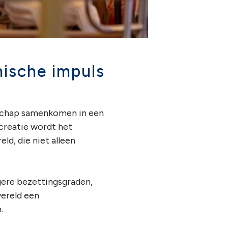
ische impuls
rschap samenkomen in een
creatie wordt het
d, die niet alleen
gere bezettingsgraden,
wereld een
.