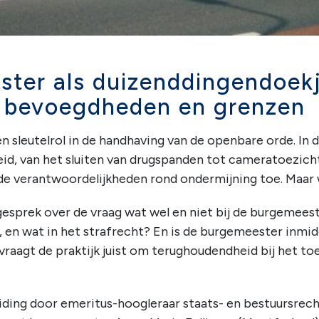
ter als duizenddingendoekj
r bevoegdheden en grenzen
sleutelrol in de handhaving van de openbare orde. In d
eid, van het sluiten van drugspanden tot cameratoezic
 de verantwoordelijkheden rond ondermijning toe. Maar
 gesprek over de vraag wat wel en niet bij de burgemees
t, en wat in het strafrecht? En is de burgemeester inmid
 vraagt de praktijk juist om terughoudendheid bij het t
leiding door emeritus-hoogleraar staats- en bestuursrech