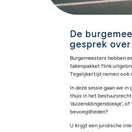
De burgemees
gesprek ove
Burgemeesters hebben een 
takenpakket flink uitgebr
Tegelijkertijd nemen ook
In deze sessie gaan we in
thuis in het bestuursrech
‘duizenddingendoekje’, of
bevoegdheden?
U krijgt een juridische in