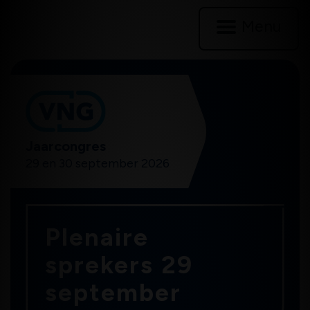
Menu
VNG
Jaarcongres
29 en 30 september 2026
Plenaire
sprekers 29
september