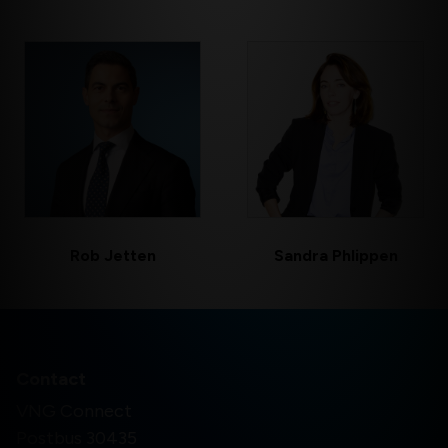
Rob Jetten
Sandra Phlippen
Contact
VNG Connect
Postbus 30435