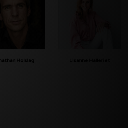
nathan Holslag
Lisanne Halleriet