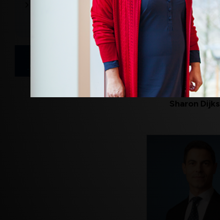
Plenaire sprekers 30
september
Schrijf u nu in
Sharon Dijk