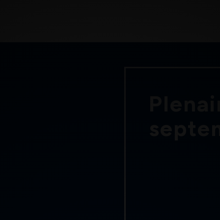
Plenai
septe