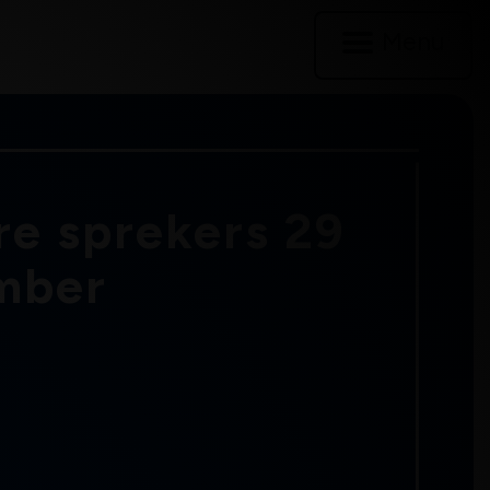
Menu
re sprekers 29
mber