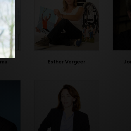
sma
Esther Vergeer
Jo